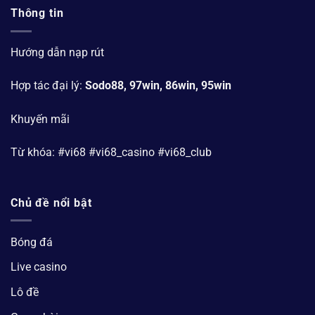
Thông tin
Hướng dẫn nạp rút
Hợp tác đại lý:
Sodo88
,
97win
,
86win
,
95win
Khuyến mãi
Từ khóa: #vi68 #vi68_casino #vi68_club
Chủ đề nổi bật
Bóng đá
Live casino
Lô đề