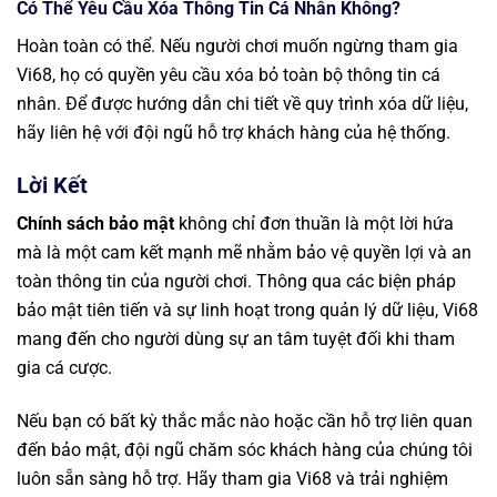
Có Thể Yêu Cầu Xóa Thông Tin Cá Nhân Không?
Hoàn toàn có thể. Nếu người chơi muốn ngừng tham gia
Vi68, họ có quyền yêu cầu xóa bỏ toàn bộ thông tin cá
nhân. Để được hướng dẫn chi tiết về quy trình xóa dữ liệu,
hãy liên hệ với đội ngũ hỗ trợ khách hàng của hệ thống.
Lời Kết
Chính sách bảo mật
không chỉ đơn thuần là một lời hứa
mà là một cam kết mạnh mẽ nhằm bảo vệ quyền lợi và an
toàn thông tin của người chơi. Thông qua các biện pháp
bảo mật tiên tiến và sự linh hoạt trong quản lý dữ liệu, Vi68
mang đến cho người dùng sự an tâm tuyệt đối khi tham
gia cá cược.
Nếu bạn có bất kỳ thắc mắc nào hoặc cần hỗ trợ liên quan
đến bảo mật, đội ngũ chăm sóc khách hàng của chúng tôi
luôn sẵn sàng hỗ trợ. Hãy tham gia Vi68 và trải nghiệm