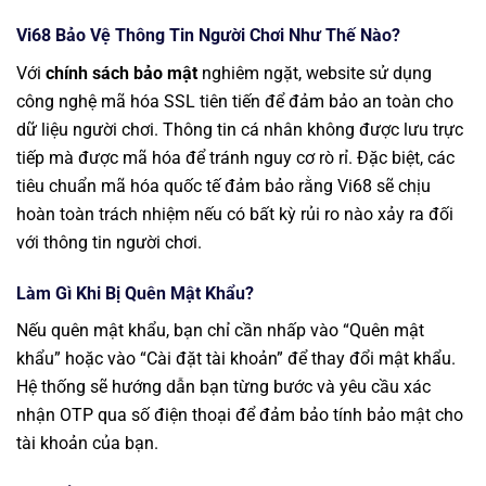
Vi68 Bảo Vệ Thông Tin Người Chơi Như Thế Nào?
Với
chính sách bảo mật
nghiêm ngặt, website sử dụng
công nghệ mã hóa SSL tiên tiến để đảm bảo an toàn cho
dữ liệu người chơi. Thông tin cá nhân không được lưu trực
tiếp mà được mã hóa để tránh nguy cơ rò rỉ. Đặc biệt, các
tiêu chuẩn mã hóa quốc tế đảm bảo rằng Vi68 sẽ chịu
hoàn toàn trách nhiệm nếu có bất kỳ rủi ro nào xảy ra đối
với thông tin người chơi.
Làm Gì Khi Bị Quên Mật Khẩu?
Nếu quên mật khẩu, bạn chỉ cần nhấp vào “Quên mật
khẩu” hoặc vào “Cài đặt tài khoản” để thay đổi mật khẩu.
Hệ thống sẽ hướng dẫn bạn từng bước và yêu cầu xác
nhận OTP qua số điện thoại để đảm bảo tính bảo mật cho
tài khoản của bạn.