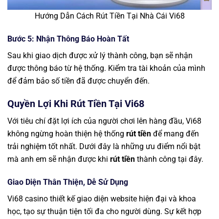
Hướng Dẫn Cách Rút Tiền Tại Nhà Cái Vi68
Bước 5: Nhận Thông Báo Hoàn Tất
Sau khi giao dịch được xử lý thành công, bạn sẽ nhận
được thông báo từ hệ thống. Kiểm tra tài khoản của mình
để đảm bảo số tiền đã được chuyển đến.
Quyền Lợi Khi Rút Tiền Tại Vi68
Với tiêu chí đặt lợi ích của người chơi lên hàng đầu, Vi68
không ngừng hoàn thiện hệ thống
rút tiền
để mang đến
trải nghiệm tốt nhất. Dưới đây là những ưu điểm nổi bật
mà anh em sẽ nhận được khi
rút tiền
thành công tại đây.
Giao Diện Thân Thiện, Dễ Sử Dụng
Vi68 casino thiết kế giao diện website hiện đại và khoa
học, tạo sự thuận tiện tối đa cho người dùng. Sự kết hợp