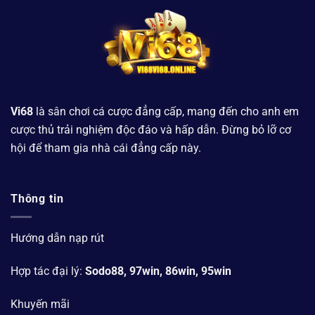
Vi68
là sân chơi cá cược đẳng cấp, mang đến cho anh em
cược thủ trải nghiệm độc đáo và hấp dẫn. Đừng bỏ lỡ cơ
hội để tham gia nhà cái đẳng cấp này.
Thông tin
Hướng dẫn nạp rút
Hợp tác đại lý:
Sodo88
,
97win
,
86win
,
95win
Khuyến mãi