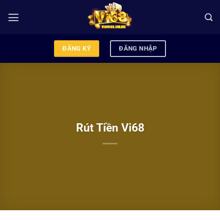
Chuyển
đến
nội
dung
ĐĂNG KÝ
ĐĂNG NHẬP
Rút Tiền Vi68