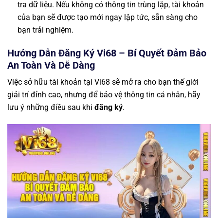
tra dữ liệu. Nếu không có thông tin trùng lặp, tài khoản
của bạn sẽ được tạo mới ngay lập tức, sẵn sàng cho
bạn trải nghiệm.
Hướng Dẫn Đăng Ký Vi68 – Bí Quyết Đảm Bảo
An Toàn Và Dễ Dàng
Việc sở hữu tài khoản tại Vi68 sẽ mở ra cho bạn thế giới
giải trí đỉnh cao, nhưng để bảo vệ thông tin cá nhân, hãy
lưu ý những điều sau khi
đăng ký
.