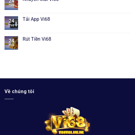
24
Th9
Tải App Vi68
24
Th9
Rút Tiền Vi68
24
Th9
Về chúng tôi