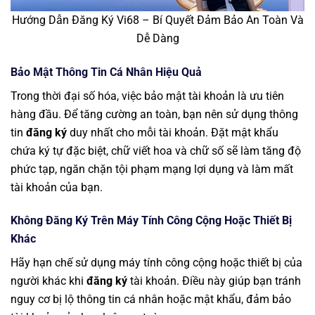
Hướng Dẫn Đăng Ký Vi68 – Bí Quyết Đảm Bảo An Toàn Và
Dễ Dàng
Bảo Mật Thông Tin Cá Nhân Hiệu Quả
Trong thời đại số hóa, việc bảo mật tài khoản là ưu tiên
hàng đầu. Để tăng cường an toàn, bạn nên sử dụng thông
tin
đăng ký
duy nhất cho mỗi tài khoản. Đặt mật khẩu
chứa ký tự đặc biệt, chữ viết hoa và chữ số sẽ làm tăng độ
phức tạp, ngăn chặn tội phạm mạng lợi dụng và làm mất
tài khoản của bạn.
Không Đăng Ký Trên Máy Tính Công Cộng Hoặc Thiết Bị
Khác
Hãy hạn chế sử dụng máy tính công cộng hoặc thiết bị của
người khác khi
đăng ký
tài khoản. Điều này giúp bạn tránh
nguy cơ bị lộ thông tin cá nhân hoặc mật khẩu, đảm bảo