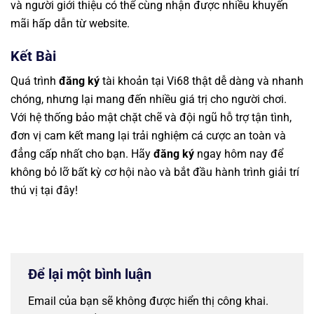
và người giới thiệu có thể cùng nhận được nhiều khuyến
mãi hấp dẫn từ website.
Kết Bài
Quá trình
đăng ký
tài khoản tại Vi68 thật dễ dàng và nhanh
chóng, nhưng lại mang đến nhiều giá trị cho người chơi.
Với hệ thống bảo mật chặt chẽ và đội ngũ hỗ trợ tận tình,
đơn vị cam kết mang lại trải nghiệm cá cược an toàn và
đẳng cấp nhất cho bạn. Hãy
đăng ký
ngay hôm nay để
không bỏ lỡ bất kỳ cơ hội nào và bắt đầu hành trình giải trí
thú vị tại đây!
Để lại một bình luận
Email của bạn sẽ không được hiển thị công khai.