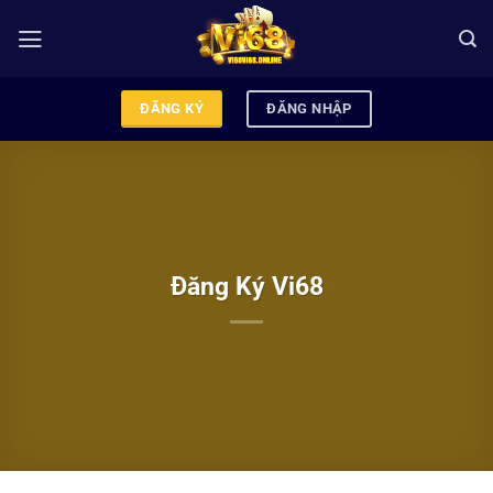
Chuyển
đến
nội
dung
ĐĂNG KÝ
ĐĂNG NHẬP
Đăng Ký Vi68