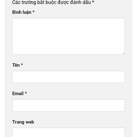
Các trường bắt buộc được đánh dấu
*
Bình luận
*
Tên
*
Email
*
Trang web